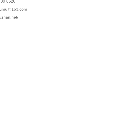
39 8526
umu@163.com
muzhan.net/