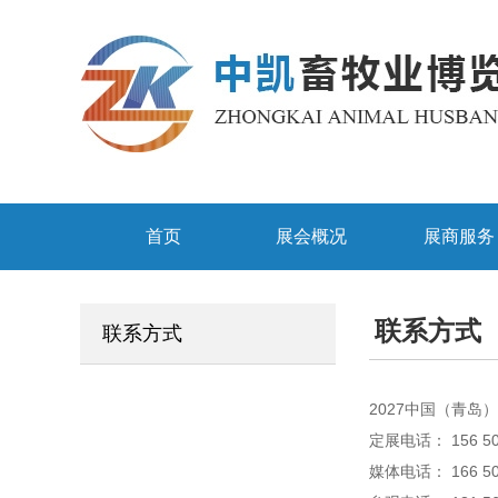
首页
展会概况
展商服务
联系方式
联系方式
2027中国（青岛
定展电话： 156 50
媒体电话： 166 50