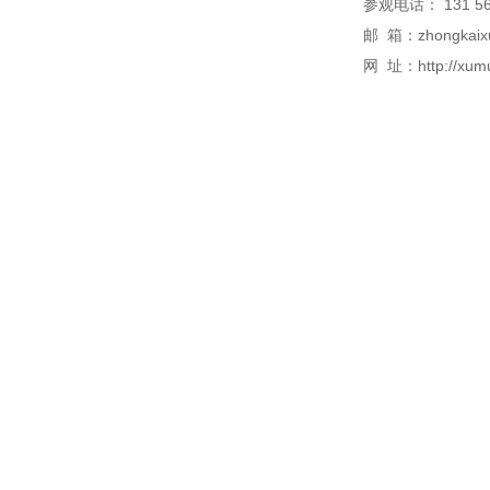
参观电话： 131 56
邮 箱：zhongkaix
网 址：http://xu