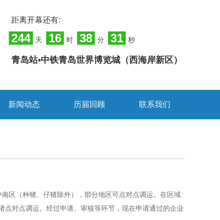
距离开幕还有:
244
16
38
31
天
时
分
秒
青岛站•中铁青岛世界博览城（西海岸新区）
新闻动态
历届回顾
联系我们
入中南区（种猪、仔猪除外），部分地区可点对点调运。在区域
猪点对点调运。经过申请、审核等环节，现在申请通过的企业