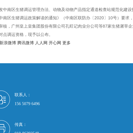
南区生猪调运管理办法、动物及动物产品指定通道检查站规范化建设指引
中南区生猪调运政策解读的通知》（中南区联防办〔2020〕10号）要
审核，广州皇上皇集团股份有限公司孔旺记肉业分公司等87家生猪屠宰企
对点调运资格，现予以公布。
新浪微博
腾讯微博
人人网
开心网
更多
联系人：
156 5079 6496
传真：