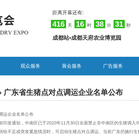
距离开幕还有:
416
16
38
31
天
时
分
秒
成都站•成都天府农业博览园
观众服务
展会服务
广告服务
» 广东省生猪点对点调运企业名单公布
调运企业名单公布
前印发通知，中南区已于2020年11月30日全面禁止非中南区的生猪调
供给不足或突发紧急情况时，可启动生猪点对点调运。当前广东仍施行生