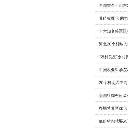
·全国首个！山东
·养殖标准化 助
·十大知名兽医眼
·河北20个村纳
·“万村良品”乡
·中国农业科学
·20个村纳入
·美国猪肉有何吸
·多地禁养区优
·低价猪肉就要