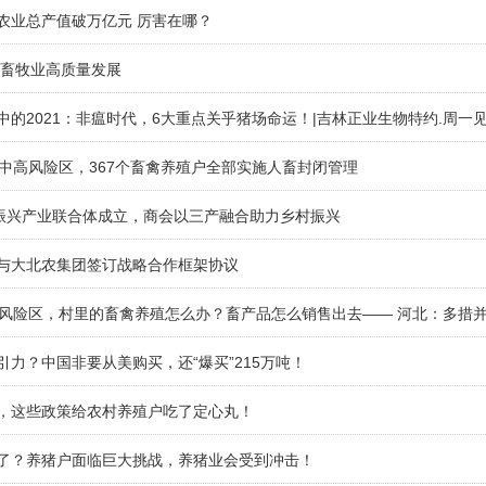
农业总产值破万亿元 厉害在哪？
力畜牧业高质量发展
中的2021：非瘟时代，6大重点关乎猪场命运！|吉林正业生物特约.周一
入中高风险区，367个畜禽养殖户全部实施人畜封闭管理
村振兴产业联合体成立，商会以三产融合助力乡村振兴
院与大北农集团签订战略合作框架协议
中高风险区，村里的畜禽养殖怎么办？畜产品怎么销售出去—— 河北：多措
引力？中国非要从美购买，还“爆买”215万吨！
化，这些政策给农村养殖户吃了定心丸！
来了？养猪户面临巨大挑战，养猪业会受到冲击！