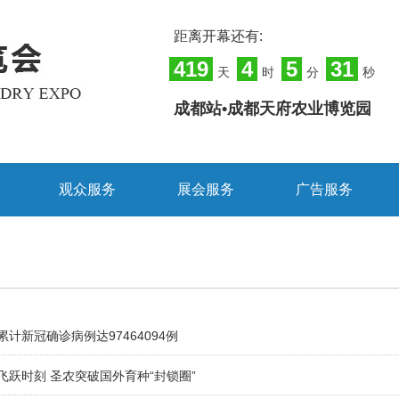
距离开幕还有:
419
4
5
31
天
时
分
秒
成都站•成都天府农业博览园
观众服务
展会服务
广告服务
计新冠确诊病例达97464094例
飞跃时刻 圣农突破国外育种“封锁圈”